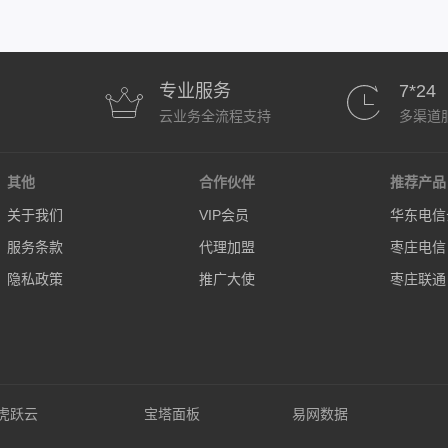
专业服务
7*24
云业务全流程支持
多渠道
其他
合作伙伴
推荐产品
关于我们
VIP会员
华东电信
服务条款
代理加盟
枣庄电信
隐私政策
推广大使
枣庄联通
虎跃云
宝塔面板
易网数据