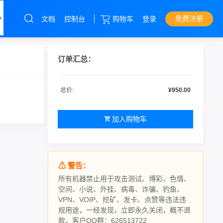
免费注册
我们
文档
控制台
购物车
登录
云服务器
直达热门产品
产品
控制台
订单汇总：
独立服务器
总价:
¥950.00
云服务器
华中云
加入购物车
⚠ 警告：
所有机器禁止用于攻击测试、博彩、色情、
空间、小说、外挂、病毒、诈骗、钓鱼、
VPN、VOIP、挖矿、发卡、点赞等违法违
规用途，一经发现，立即永久关闭，概不退
款。客户QQ群：626513722