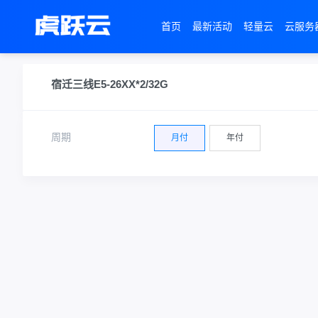
首页
最新活动
轻量云
云服务
宿迁三线E5-26XX*2/32G
周期
月付
年付