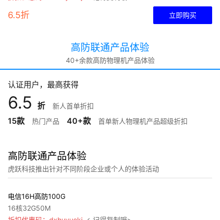
6.5折
立即购买
高防联通产品体验
40+余款高防物理机产品体验
认证用户，最高获得
6.5
折
新人首单折扣
15款
40+款
热门产品
首单新人物理机产品超级折扣
高防联通产品体验
虎跃科技推出针对不同阶段企业或个人的体验活动
电信16H高防100G
16核32G50M
折扣优惠码：dxhuyuekj
←记得复制哦>