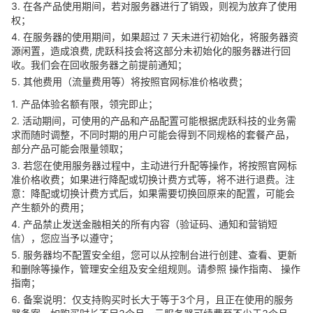
3. 在各产品使用期间，若对服务器进行了销毁，则视为放弃了使用
权；
4. 在服务器的使用期间，如果超过 7 天未进行初始化，将服务器资
源闲置，造成浪费, 虎跃科技会将这部分未初始化的服务器进行回
收。我们会在回收服务器之前提前通知；
5. 其他费用（流量费用等）将按照官网标准价格收费；
1. 产品体验名额有限，领完即止；
2. 活动期间，可使用的产品和产品配置可能根据虎跃科技的业务需
求而随时调整，不同时期的用户可能会得到不同规格的套餐产品，
部分产品可能会限量领取；
3. 若您在使用服务器过程中，主动进行升配等操作，将按照官网标
准价格收费；如果进行降配或切换计费方式等，将不进行退费。注
意：降配或切换计费方式后，如果需要切换回原来的配置，可能会
产生额外的费用；
4. 产品禁止发送金融相关的所有内容（验证码、通知和营销短
信），您应当予以遵守；
5. 服务器均不配置安全组，您可以从控制台进行创建、查看、更新
和删除等操作，管理安全组及安全组规则。请参照
操作指南
、
操作
指南
；
6. 备案说明：仅支持购买时长大于等于3个月，且正在使用的服务