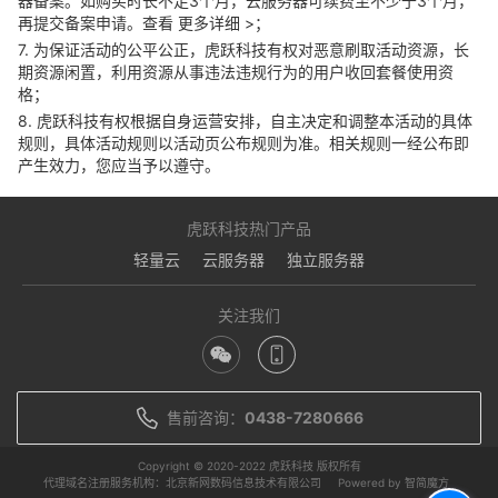
器备案。如购买时长不足3个月，云服务器可续费至不少于3个月，
再提交备案申请。查看
更多详细 >
；
7. 为保证活动的公平公正，虎跃科技有权对恶意刷取活动资源，长
期资源闲置，利用资源从事违法违规行为的用户收回套餐使用资
格；
8. 虎跃科技有权根据自身运营安排，自主决定和调整本活动的具体
规则，具体活动规则以活动页公布规则为准。相关规则一经公布即
产生效力，您应当予以遵守。
虎跃科技热门产品
轻量云
云服务器
独立服务器
关注我们
售前咨询：
0438-7280666
Copyright © 2020-2022 虎跃科技 版权所有
代理域名注册服务机构：北京新网数码信息技术有限公司
Powered by 智简魔方