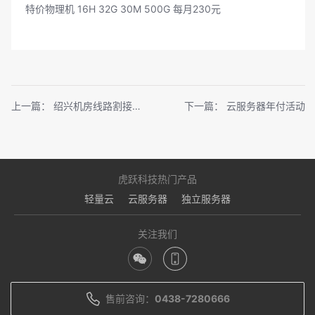
特价物理机 16H 32G 30M 500G 每月230元
上一篇：
绍兴机房线路割接通知
下一篇：
云服务器年付活动
虎跃科技热门产品
轻量云
云服务器
独立服务器
关注我们
售前咨询：
0438-7280666