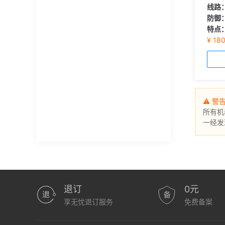
线路
防御
特点
¥ 18
⚠ 警
所有机
一经发
退订
0元
享无忧退订服务
免费备案