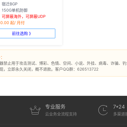
：
宿迁BGP
：
150G单机防御
：
可屏蔽海外，可屏蔽UDP
00.00 起/ 月付
前往选购 》
告：
器禁止用于攻击测试、博彩、色情、空间、小说、外挂、病毒、诈骗、钓鱼
现，立即永久关闭，概不退款。客户QQ群：626513722
专业服务
7*24
云业务全流程支持
多渠道