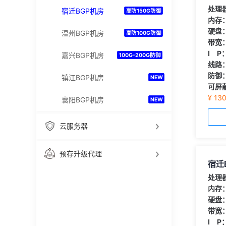
处理
宿迁BGP机房
高防150G防御
内存
硬盘
温州BGP机房
高防100G防御
带宽
I P
嘉兴BGP机房
100G-200G防御
线路
防御
镇江BGP机房
NEW
可屏
¥ 13
襄阳BGP机房
NEW
云服务器
预存升级代理
宿迁
处理
内存
硬盘
带宽
I P