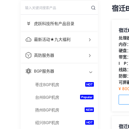
宿迁
虎跃科技所有产品目录
宿迁B
处理
最新活动★九大福利
内存
硬盘
高防服务器
带宽
I P
线路
BGP服务器
防御
可屏
枣庄BGP机房
HOT
¥ 80
台州BGP机房
Popular
扬州BGP机房
NEW
绍兴BGP机房
HOT
宿迁B