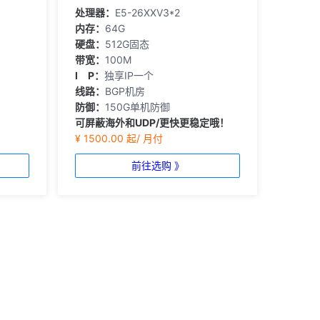
处理器：
E5-26XXV3*2
内存：
64G
硬盘：
512G固态
带宽：
100M
I P：
独享IP一个
线路：
BGP机房
防御：
150G单机防御
可屏蔽海外和UDP/更快更稳定哦！
¥ 1500.00 起/ 月付
前往选购 》