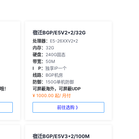
宿迁BGP/E5V2*2/32G
处理器：
E5-26XXV2*2
内存：
32G
硬盘：
240G固态
带宽：
50M
I P：
独享IP一个
线路：
BGP机房
防御：
150G单机防御
定哦！
可屏蔽海外，可屏蔽UDP
¥ 1000.00 起/ 月付
前往选购 》
宿迁BGP/E5V3*2/100M