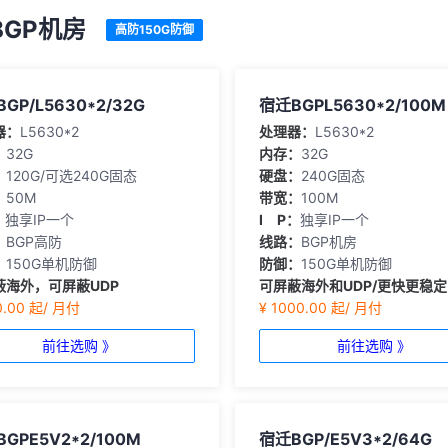
BGP机房
高防150G防御
GP/L5630*2/32G
宿迁BGPL5630*2/100M
器：
L5630*2
处理器：
L5630*2
：
32G
内存：
32G
：
120G/可选240G固态
硬盘：
240G固态
：
50M
带宽：
100M
：
独享IP一个
I P：
独享IP一个
：
BGP高防
线路：
BGP机房
：
150G单机防御
防御：
150G单机防御
蔽海外，可屏蔽UDP
可屏蔽海外和UDP/更快更稳
0.00 起/ 月付
¥ 1000.00 起/ 月付
前往选购 》
前往选购 》
GPE5V2*2/100M
宿迁BGP/E5V3*2/64G