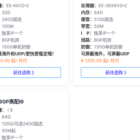
器：
E5-XXV2*2
处理器：
E5-26XXV3*2
：
32G
内存：
64G
：
240G固态
硬盘：
512G固态
：
100M
带宽：
50M
：
独享IP一个
I P：
独享IP一个
：
BGP机房
线路：
BGP机房
：
150G单机防御
防御：
150G单机防御
蔽海外和UDP/更快更稳定哦！
可屏蔽海外，可屏蔽UDP
00.00 起/ 月付
¥ 1200.00 起/ 月付
前往选购 》
前往选购 》
BGP高配I9
器：
I 9
：
64G
：
120G/可选240G固态
：
50M起
：
独享IP一个