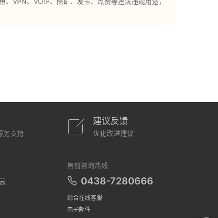
、VPN、VOIP、挖矿、发卡、点赞等违法违规用途，
建议反馈
服务支持
优化改进建议
售前咨询热线
0438-7280666
云
综合在线客服
电子邮件