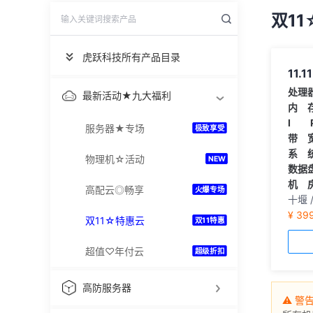
双1
虎跃科技所有产品目录
11
处理
最新活动★九大福利
内 
I 
服务器★专场
极致享受
带 
系 
物理机☆活动
NEW
数据
机 
高配云◎畅享
火爆专场
十堰 /
¥ 39
双11☆特惠云
双11特惠
超值♡年付云
超级折扣
高防服务器
⚠ 警