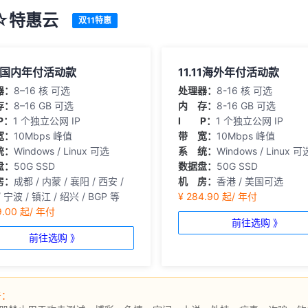
1☆特惠云
双11特惠
.11国内年付活动款
11.11海外年付活动款
器：
8–16 核 可选
处理器：
8-16 核 可选
存：
8–16 GB 可选
内 存：
8-16 GB 可选
P：
1 个独立公网 IP
I P：
1 个独立公网 IP
宽：
10Mbps 峰值
带 宽：
10Mbps 峰值
统：
Windows / Linux 可选
系 统：
Windows / Linux 可
盘：
50G SSD
数据盘：
50G SSD
房：
成都 / 内蒙 / 襄阳 / 西安 /
机 房：
香港 / 美国可选
 宁波 / 镇江 / 绍兴 / BGP 等
¥ 284.90 起/ 年付
9.00 起/ 年付
前往选购 》
前往选购 》
告：