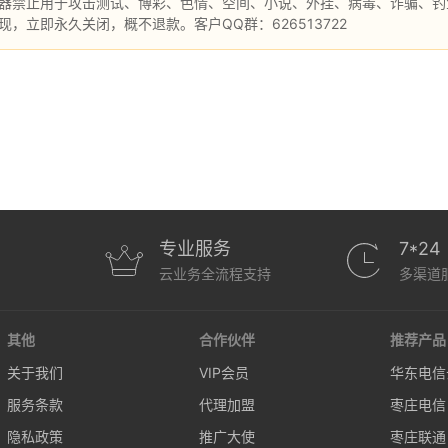
器禁止用于攻击测试、博彩、色情、空间、小说、外挂、病毒、诈骗、钓鱼
现，立即永久关闭，概不退款。客户QQ群：626513722
专业服务
7*24
云业务全流程支持
多渠道
其他
合作伙伴
推荐产品
关于我们
VIP会员
华东电信
服务条款
代理加盟
枣庄电信
隐私政策
推广大使
枣庄联通